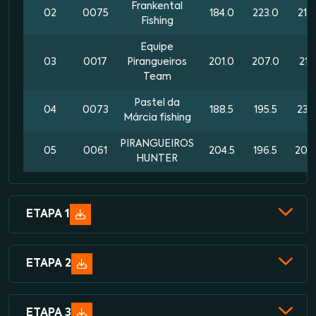
Frankental
02
0075
184.0
223.0
216.
Fishing
Equipe
03
0017
Pirangueiros
201.0
207.0
211.
Team
Pastel da
04
0073
188.5
195.5
234
Márcia fishing
PIRANGUEIROS
05
0061
204.5
196.5
209
HUNTER
ETAPA 1
ETAPA 2
ETAPA 3