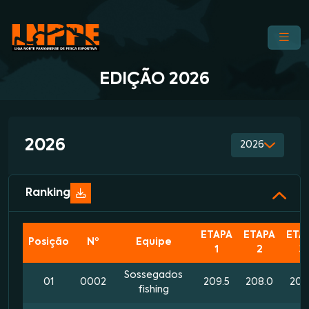
EDIÇÃO 2026
2026
2026
Ranking
ETAPA
ETAPA
ETA
Posição
Nº
Equipe
1
2
3
Sossegados
01
0002
209.5
208.0
207
fishing