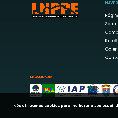
NAVE
Página
Sobre
Camp
Resul
Galer
Cont
LEGALIDADE:
Nós utilizamos cookies para melhorar a sua usabili
© 2026 LNPPE - Liga norte paranaense de 