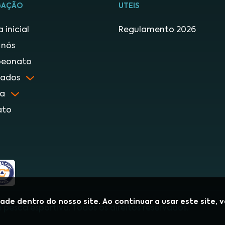
GAÇÃO
UTEIS
 inicial
Regulamento 2026
 nós
eonato
tados
ia
ato
dade dentro do nosso site. Ao continuar a usar este site,
pesca esportiva. Todos os direitos reservados.