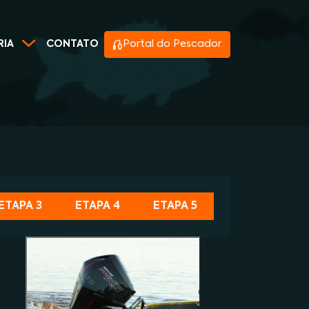
RIA
CONTATO
Portal do Pescador
ETAPA 3
ETAPA 4
ETAPA 5