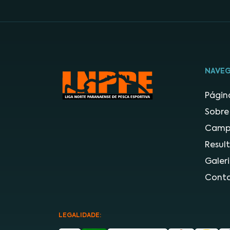
NAVE
Página
Sobre
Camp
Resul
Galer
Cont
LEGALIDADE: