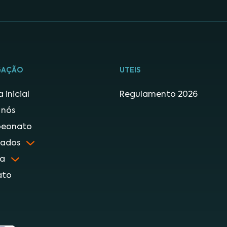
GAÇÃO
UTEIS
 inicial
Regulamento 2026
 nós
eonato
tados
ia
ato