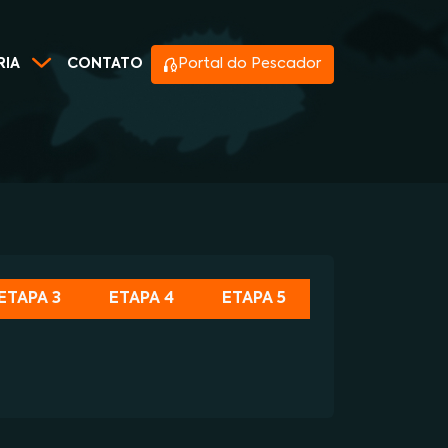
RIA
CONTATO
Portal do Pescador
ETAPA 3
ETAPA 4
ETAPA 5